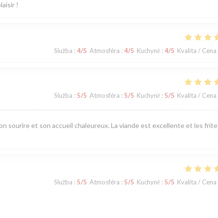
aisir !
Služba
:
4
/5
Atmosféra
:
4
/5
Kuchyně
:
4
/5
Kvalita / Cena
Služba
:
5
/5
Atmosféra
:
5
/5
Kuchyně
:
5
/5
Kvalita / Cena
n sourire et son accueil chaleureux. La viande est excellente et les frite
Služba
:
5
/5
Atmosféra
:
5
/5
Kuchyně
:
5
/5
Kvalita / Cena