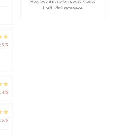
Hodnocení poskytují pouze klienti,
kteří učinili rezervace
:
5
/5
:
4
/5
:
5
/5