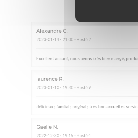
Hodnocení
Alexandre
C
2023-01-14
- 21:00 - Hosté 2
Excellent accueil, nous avons très bien mangé, produi
laurence
R
2023-01-10
- 19:30 - Hosté 9
délicieux ; familial ; original ; très bon accueil et servi
Gaelle
N
2022-12-30
- 19:15 - Hosté 4