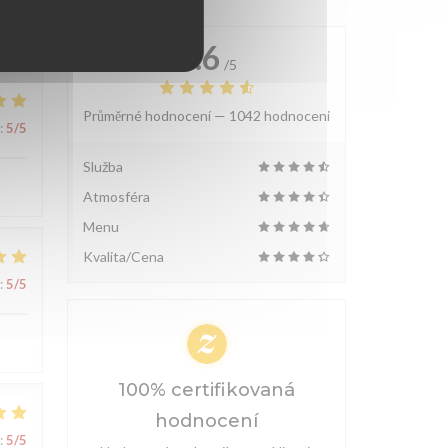
4.6
/5
Průměrné hodnocení —
1042 hodnoceni
:
5
/5
Služba
Atmosféra
Menu
Kvalita/Cena
:
5
/5
100% certifikovaná
hodnocení
:
5
/5