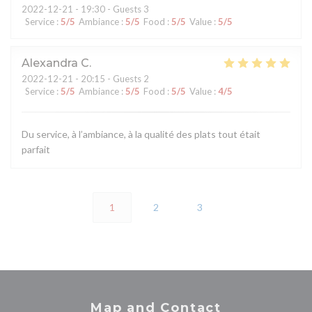
2022-12-21
- 19:30 - Guests 3
Service
:
5
/5
Ambiance
:
5
/5
Food
:
5
/5
Value
:
5
/5
Alexandra
C
2022-12-21
- 20:15 - Guests 2
Service
:
5
/5
Ambiance
:
5
/5
Food
:
5
/5
Value
:
4
/5
Du service, à l’ambiance, à la qualité des plats tout était
parfait
1
2
3
Map and Contact