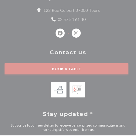
((opens in a new w
122 Rue Colbert 37000 Tours
02 57 54 61 40
Facebook ((opens in a new window))
Instagram ((opens in a new w
Contact us
BOOK A TABLE
Stay updated
*
Subscribe to our newsletter to receive personalized communications and
marketing offers by email from us.