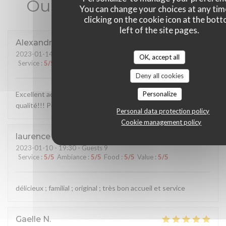
Our customer ratings
You can change your choices at any tim
clicking on the cookie icon at the bot
left of the site pages.
Alexandre
C
2023-01-14
- 21:00 - Guests 2
OK, accept all
Service
:
5
/5
Ambiance
:
5
/5
Food
:
5
/5
Value
:
5
/5
Deny all cookies
Personalize
Excellent accueil, nous avons très bien mangé, produits de
qualité!!! Personnel au top
Personal data protection policy
Cookie management policy
laurence
R
2023-01-10
- 19:30 - Guests 9
Service
:
5
/5
Ambiance
:
5
/5
Food
:
5
/5
Value
:
5
/5
délicieux ; familial ; original ; très bon accueil et service
Gaelle
N