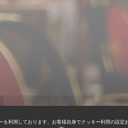
ーを利用しております。お客様自身でクッキー利用の設定