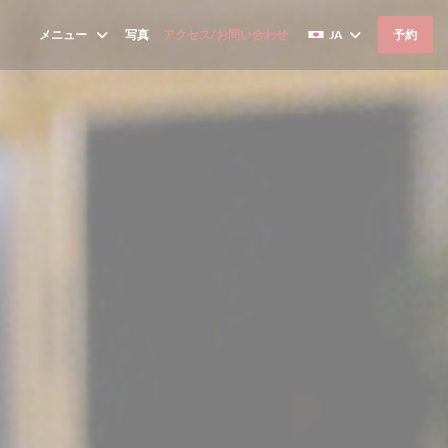
メニュー
写真
アクセス/お問い合わせ
JA
予約