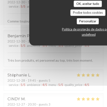
2022-12-30
- 19:15 - guests 4
OK, aceitar tudo
service
:
5
/5
ambience
:
5
/5
menu
:
5
/5
quality_price
:
5
/5
Proíbe todos cookies
Comme toujours, des plats et un service au top
Personalizar
Política de proteção de dados p
undefined
Benjamin
P
2022-12-30
- 21:15 - guests 3
service
:
5
/5
ambience
:
5
/5
menu
:
5
/5
quality_price
:
5
/5
Très bon produits, et personnel au top, très bon moment.
Stéphanie
L
2022-12-28
- 19:45 - guests 5
service
:
5
/5
ambience
:
4
/5
menu
:
5
/5
quality_price
:
4
/5
CINDY
M
2022-12-27
- 20:30 - guests 3