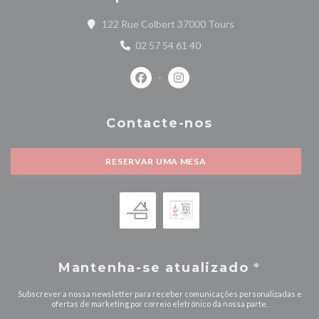
((abre numa nova ja
122 Rue Colbert 37000 Tours
02 57 54 61 40
Facebook ((abre numa nova janela))
Instagram ((abre numa nova j
Contacte-nos
RESERVAR UMA MESA
Mantenha-se atualizado
*
Subscrever a nossa newsletter para receber comunicações personalizadas e
ofertas de marketing por correio eletrónico da nossa parte.