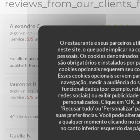
reviews_from_our_clients_
Alexandre
C
2023-01-14
- 21:00 - guests 2
service
:
5
/5
ambience
:
5
/5
menu
:
5
/5
quality_price
:
5
/5
O restaurante e seus parceiros uti
neste site, o que pode implicar na 
pessoais. Os cookies denominados 
Excellent accueil, nous avons très bien mangé, produits de
são obrigatórios e instalados por 
qualité!!! Personnel au top
cookies opcionais requerem seu c
Esses cookies opcionais servem par
navegação, medir a audiência do s
laurence
R
funcionalidades (por exemplo, rel
2023-01-10
- 19:30 - guests 9
redes sociais) ou exibir publicidad
service
:
5
/5
ambience
:
5
/5
menu
:
5
/5
quality_price
:
5
/5
personalizados. Clique em 'OK, ac
'Recusar tudo' ou 'Personalizar' p
suas preferências. Você pode altera
délicieux ; familial ; original ; très bon accueil et service
a qualquer momento clicando no íc
no canto inferior esquerdo das pág
Gaelle
N