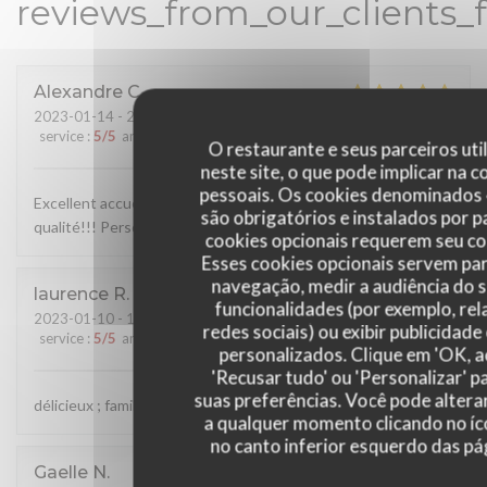
reviews_from_our_clients_
Alexandre
C
2023-01-14
- 21:00 - guests 2
service
:
5
/5
ambience
:
5
/5
menu
:
5
/5
quality_price
:
5
/5
O restaurante e seus parceiros uti
neste site, o que pode implicar na 
pessoais. Os cookies denominados 
Excellent accueil, nous avons très bien mangé, produits de
são obrigatórios e instalados por 
qualité!!! Personnel au top
cookies opcionais requerem seu c
Esses cookies opcionais servem par
navegação, medir a audiência do s
laurence
R
funcionalidades (por exemplo, rel
2023-01-10
- 19:30 - guests 9
redes sociais) ou exibir publicidad
service
:
5
/5
ambience
:
5
/5
menu
:
5
/5
quality_price
:
5
/5
personalizados. Clique em 'OK, ac
'Recusar tudo' ou 'Personalizar' p
suas preferências. Você pode altera
délicieux ; familial ; original ; très bon accueil et service
a qualquer momento clicando no íc
no canto inferior esquerdo das pág
Gaelle
N