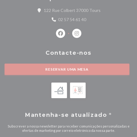
((abre numa nova ja
122 Rue Colbert 37000 Tours
02 57 54 61 40
Facebook ((abre numa nova janela))
Instagram ((abre numa nova j
Contacte-nos
RESERVAR UMA MESA
Mantenha-se atualizado
*
Subscrever a nossa newsletter para receber comunicações personalizadas e
ofertas de marketing por correio eletrónico da nossa parte.