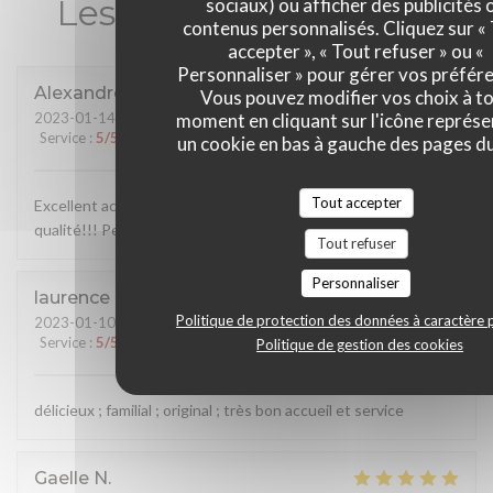
Les avis de nos clients
sociaux) ou afficher des publicités 
contenus personnalisés. Cliquez sur «
accepter », « Tout refuser » ou «
Personnaliser » pour gérer vos préfér
Alexandre
C
Vous pouvez modifier vos choix à t
moment en cliquant sur l'icône représ
2023-01-14
- 21:00 - Couverts 2
Service
:
5
/5
Ambiance
:
5
/5
Cuisine
:
5
/5
Qualité / Prix
:
5
/5
un cookie en bas à gauche des pages du
Tout accepter
Excellent accueil, nous avons très bien mangé, produits de
qualité!!! Personnel au top
Tout refuser
Personnaliser
laurence
R
Politique de protection des données à caractère 
2023-01-10
- 19:30 - Couverts 9
Service
:
5
/5
Ambiance
:
5
/5
Cuisine
:
5
/5
Qualité / Prix
:
5
/5
Politique de gestion des cookies
délicieux ; familial ; original ; très bon accueil et service
Gaelle
N