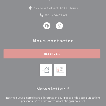
((ouvre une nouvell
122 Rue Colbert 37000 Tours
02 57 54 61 40
Facebook ((ouvre une nouvelle fenêtr
Instagram ((ouvre une nouvell
Nous contacter
RÉSERVER
Newsletter
*
Inscrivez-vous à notre lettre d'information pour recevoir des communications
personnalisées et des offres marketing par courriel.