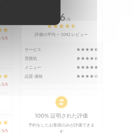
4.6
/5
評価の平均 —
1042 レビュー
:
5
/5
サービス
雰囲気
メニュー
品質-価格
:
5
/5
100% 証明された評価
予約をしたお客様のみが評価できま
:
5
/5
す