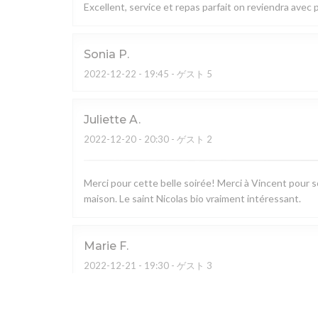
Excellent, service et repas parfait on reviendra avec pl
Sonia
P
2022-12-22
- 19:45 - ゲスト 5
Juliette
A
2022-12-20
- 20:30 - ゲスト 2
Merci pour cette belle soirée! Merci à Vincent pour so
maison. Le saint Nicolas bio vraiment intéressant.
Marie
F
2022-12-21
- 19:30 - ゲスト 3
Alexandra
C