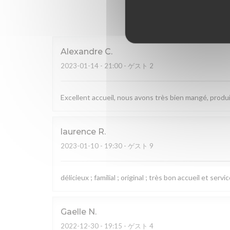
Alexandre
C
2023-01-14
- 21:00 - ゲスト 2
Excellent accueil, nous avons très bien mangé, produi
laurence
R
2023-01-10
- 19:30 - ゲスト 9
délicieux ; familial ; original ; très bon accueil et servi
Gaelle
N
2022-12-30
- 19:15 - ゲスト 4