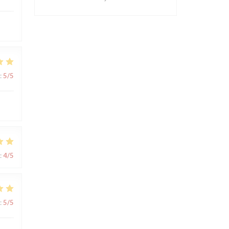
:
5
/5
:
4
/5
:
5
/5