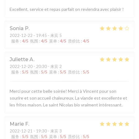
Excellent, service et repas parfait on reviendra avec plaisir !
Sonia
P
2022-12-22
- 19:45 - 来宾 5
服务
:
4
/5
氛围
:
4
/5
菜单
:
4
/5
质价比
:
4
/5
Juliette
A
2022-12-20
- 20:30 - 来宾 2
服务
:
5
/5
氛围
:
5
/5
菜单
:
5
/5
质价比
:
5
/5
Merci pour cette belle soirée! Merci à Vincent pour son
sourire et son accueil chaleureux. La viande est excellente et
les frites maison. Le saint Nicolas bio vraiment intéressant.
Marie
F
2022-12-21
- 19:30 - 来宾 3
服务
:
5
/5
氛围
:
5
/5
菜单
:
5
/5
质价比
:
5
/5