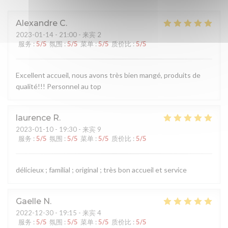
Alexandre
C
2023-01-14
- 21:00 - 来宾 2
服务
:
5
/5
氛围
:
5
/5
菜单
:
5
/5
质价比
:
5
/5
Excellent accueil, nous avons très bien mangé, produits de
qualité!!! Personnel au top
laurence
R
2023-01-10
- 19:30 - 来宾 9
服务
:
5
/5
氛围
:
5
/5
菜单
:
5
/5
质价比
:
5
/5
délicieux ; familial ; original ; très bon accueil et service
Gaelle
N
2022-12-30
- 19:15 - 来宾 4
服务
:
5
/5
氛围
:
5
/5
菜单
:
5
/5
质价比
:
5
/5