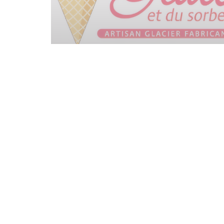
Карта и контакты
((открывается в новом 
122 Rue Colbert 37000 Tours
02 57 54 61 40
Facebook ((открывается в новом окне))
Instagram ((открывается в новом окне))
© 20