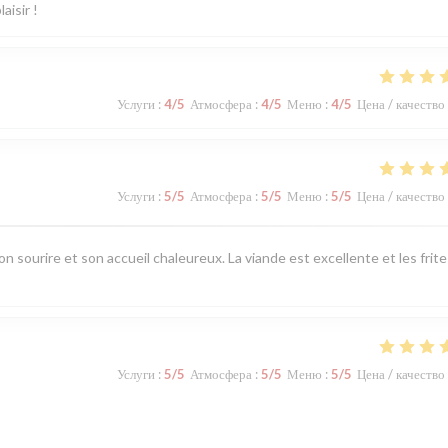
aisir !
Услуги
:
4
/5
Атмосфера
:
4
/5
Меню
:
4
/5
Цена / качество
Услуги
:
5
/5
Атмосфера
:
5
/5
Меню
:
5
/5
Цена / качество
n sourire et son accueil chaleureux. La viande est excellente et les frite
Услуги
:
5
/5
Атмосфера
:
5
/5
Меню
:
5
/5
Цена / качество