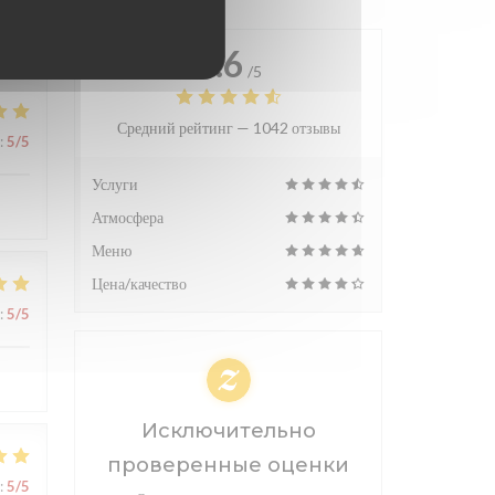
4.6
/5
Средний рейтинг —
1042 отзывы
:
5
/5
Услуги
Атмосфера
Меню
Цена/качество
:
5
/5
Исключительно
проверенные оценки
:
5
/5