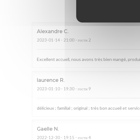
Оценки н
Alexandre
C
2023-01-14
- 21:00 - гости 2
Excellent accueil, nous avons très bien mangé, produi
laurence
R
2023-01-10
- 19:30 - гости 9
délicieux ; familial ; original ; très bon accueil et servi
Gaelle
N
2022-12-30
- 19:15 - гости 4