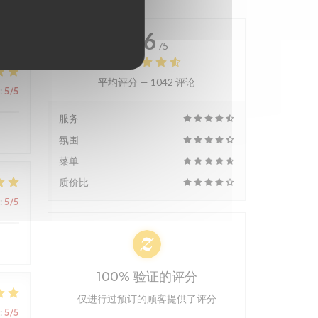
4.6
/5
平均评分 —
1042 评论
:
5
/5
服务
氛围
菜单
质价比
:
5
/5
100% 验证的评分
仅进行过预订的顾客提供了评分
:
5
/5