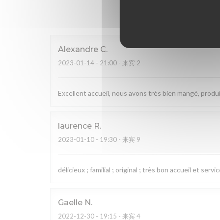
我
Alexandre
C
2023-01-14
- 21:00 - 来宾 2
Excellent accueil, nous avons très bien mangé, produi
laurence
R
2023-01-10
- 19:30 - 来宾 9
délicieux ; familial ; original ; très bon accueil et servi
Gaelle
N
2022-12-30
- 19:15 - 来宾 4