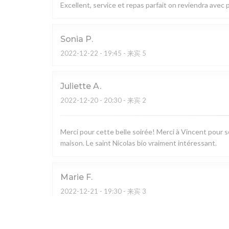
Excellent, service et repas parfait on reviendra avec pl
Sonia
P
2022-12-22
- 19:45 - 来宾 5
Juliette
A
2022-12-20
- 20:30 - 来宾 2
Merci pour cette belle soirée! Merci à Vincent pour so
maison. Le saint Nicolas bio vraiment intéressant.
Marie
F
2022-12-21
- 19:30 - 来宾 3
Alexandra
C