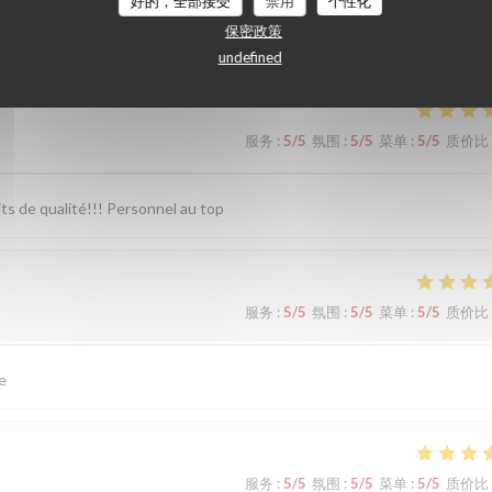
好的，全部接受
禁用
个性化
们的顾客评分
保密政策
undefined
服务
:
5
/5
氛围
:
5
/5
菜单
:
5
/5
质价比
ts de qualité!!! Personnel au top
服务
:
5
/5
氛围
:
5
/5
菜单
:
5
/5
质价比
ce
服务
:
5
/5
氛围
:
5
/5
菜单
:
5
/5
质价比