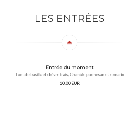
LES ENTRÉES
Entrée du moment
Tomate basilic et chèvre frais, Crumble parmesan et romarin
10,00 EUR
Saint Marcellin rôti, persillade et chips de
jambon Basque
Fromage de vache fondu à cœur
10,00 EUR