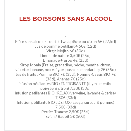
LES BOISSONS SANS ALCOOL
.
Bière sans alcool - Tourtel Twist pêche ou citron 5€ (27,5cl)
Jus de pomme pétillant 4,50€ (12cl)
Virgin Mojito 6€ (30cl)
Limonade nature 3,50€ (25cl)
Limonade + sirop 4€ (25cl)
Sirop Monin (Fraise, grenadine, pêche, menthe, citron,
violette, banane, poire, figue, passion, mandarine) 2€ (35cl)
Jus de fruits : Pomme BIO 7€ (33cl), Pomme-Cassis BIO 7€
(33cl), Ananas 7€ (25cl)
infusion pétillantes BIO : ÉNERGISANTE (thym , menthe
poivrée & citron) 7,50€ (33cl)
infusion pétillantes BIO : RELAX (verveine, lavande & cerise)
7,50€ (33cl)
Infusion pétillante BIO : DETOX (sauge, sureau & pomme)
7,50€ (33cl)
Perrier Tranche 2,50€ (25cl)
Evian / Badoit 3€ (50cl)