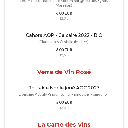
Les Pradets, château de Montmirail.(grenache, Syrah,
Marselan)
6,00 EUR
12,5 cl
Cahors AOP - Calcaire 2022 - BIO
Chateau les Croisille (Malbec)
8,00 EUR
12,5 cl
Verre de Vin Rosé
Touraine Noble joué AOC 2023
Domaine Astraly Pinot meunier - pinot gris - pinot noir
5,00 EUR
12,5 cl
La Carte des Vins