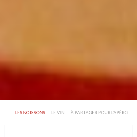
LES BOISSONS
LE VIN
À PARTAGER POUR L'APÉRO
L